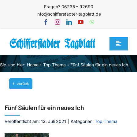
Zum
Fragen? 06235 – 92690
Inhalt
info@schifferstadter-tagblatt.de
springen
Toggle
Navigat
Home
Sie sind hier:
Home
Top Thema
Fünf Säulen für ein neues Ich
Themen
zurück
Blog
Unternehmen
Fünf Säulen für ein neues Ich
Service
Veröffentlicht am: 13. Juli 2021
|
Kategorien:
Top Thema
Mediathek
Jetzt abonnieren