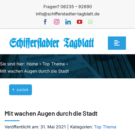
Zum
Fragen? 06235 – 92690
Inhalt
info@schifferstadter-tagblatt.de
springen
Toggle
Navigat
Home
Sie sind hier:
Home
Top Thema
Themen
Mit wachen Augen durch die Stadt
Blog
zurück
Unternehmen
Service
Mit wachen Augen durch die Stadt
Mediathek
Veröffentlicht am: 31. Mai 2021
|
Kategorien:
Top Thema
Jetzt abonnieren