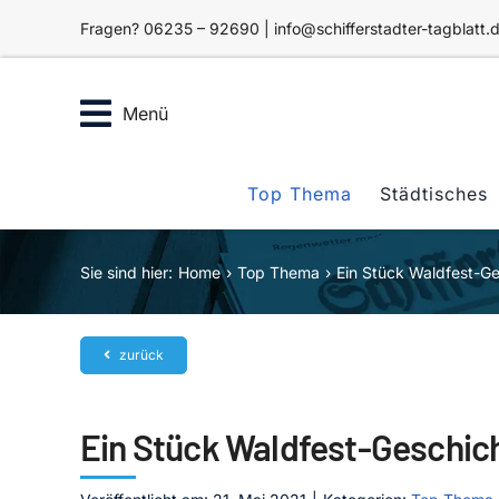
Zum
Fragen? 06235 – 92690 | info@schifferstadter-tagblatt.
Inhalt
springen
Menü
Top Thema
Städtisches
Sie sind hier:
Home
Top Thema
Ein Stück Waldfest-G
zurück
Ein Stück Waldfest-Geschic