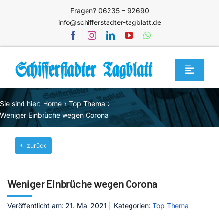
Zum
Fragen? 06235 – 92690
Inhalt
info@schifferstadter-tagblatt.de
springen
Toggle
Navigat
Home
Sie sind hier:
Home
Top Thema
Themen
Weniger Einbrüche wegen Corona
Blog
zurück
Unternehmen
Service
Weniger Einbrüche wegen Corona
Mediathek
Veröffentlicht am: 21. Mai 2021
|
Kategorien:
Top Thema
Jetzt abonnieren