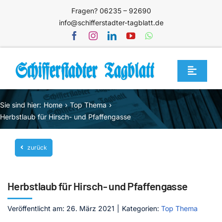
Zum
Fragen? 06235 – 92690
Inhalt
info@schifferstadter-tagblatt.de
springen
Toggle
Navigat
Home
Sie sind hier:
Home
Top Thema
Themen
Herbstlaub für Hirsch- und Pfaffengasse
Blog
zurück
Unternehmen
Service
Herbstlaub für Hirsch- und Pfaffengasse
Mediathek
Veröffentlicht am: 26. März 2021
|
Kategorien:
Top Thema
Jetzt abonnieren