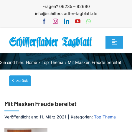
Zum
Fragen? 06235 – 92690
Inhalt
info@schifferstadter-tagblatt.de
springen
Toggle
Navigat
Home
Sie sind hier:
Home
Top Thema
Mit Masken Freude bereitet
Themen
zurück
Blog
Unternehmen
Mit Masken Freude bereitet
Service
Veröffentlicht am: 11. März 2021
|
Kategorien:
Top Thema
Mediathek
Jetzt abonnieren