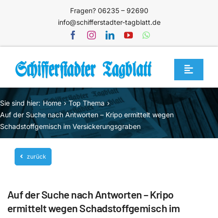
Zum
Fragen? 06235 – 92690
Inhalt
info@schifferstadter-tagblatt.de
springen
Toggle
Navigat
Home
Sie sind hier:
Home
Top Thema
Themen
Auf der Suche nach Antworten – Kripo ermittelt wegen
Schadstoffgemisch im Versickerungsgraben
Blog
Unternehmen
zurück
Service
Auf der Suche nach Antworten – Kripo
Mediathek
ermittelt wegen Schadstoffgemisch im
Jetzt abonnieren