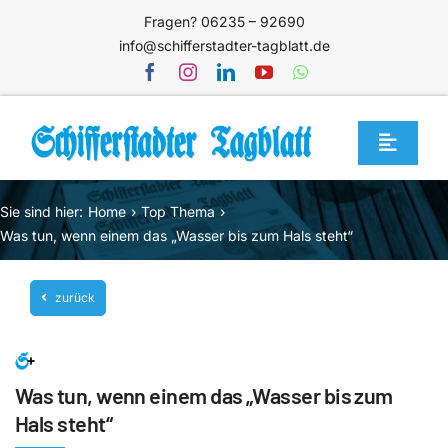
Zum
Fragen? 06235 – 92690
Inhalt
info@schifferstadter-tagblatt.de
springen
Toggle
Navigat
Home
Sie sind hier:
Home
Top Thema
Themen
Was tun, wenn einem das „Wasser bis zum Hals steht“
Blog
zurück
Unternehmen
Service
Was tun, wenn einem das „Wasser bis zum
Mediathek
Hals steht“
Jetzt abonnieren