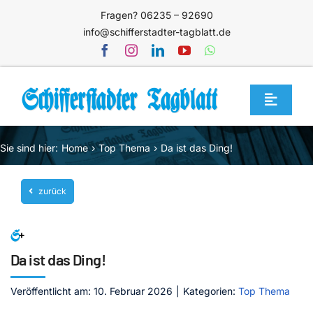
Zum
Fragen? 06235 – 92690
Inhalt
info@schifferstadter-tagblatt.de
springen
Toggle
Navigat
Home
Sie sind hier:
Home
Top Thema
Da ist das Ding!
Themen
zurück
Blog
Unternehmen
Service
Da ist das Ding!
Mediathek
Veröffentlicht am: 10. Februar 2026
|
Kategorien:
Top Thema
Jetzt abonnieren