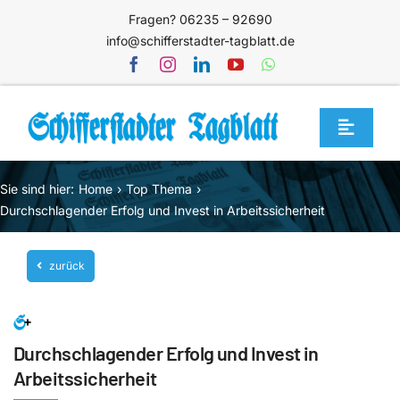
Zum
Fragen? 06235 – 92690
Inhalt
info@schifferstadter-tagblatt.de
springen
Toggle
Navigat
Home
Sie sind hier:
Home
Top Thema
Themen
Durchschlagender Erfolg und Invest in Arbeitssicherheit
Blog
zurück
Unternehmen
Service
Durchschlagender Erfolg und Invest in
Mediathek
Arbeitssicherheit
Jetzt abonnieren