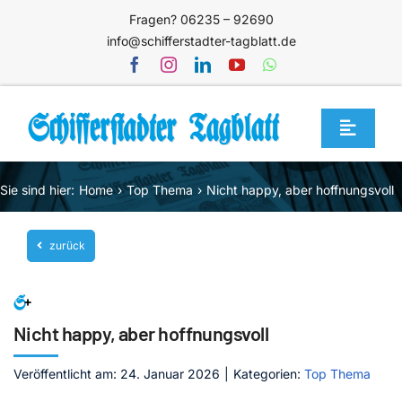
Zum
Fragen? 06235 – 92690
Inhalt
info@schifferstadter-tagblatt.de
springen
Toggle
Navigat
Home
Sie sind hier:
Home
Top Thema
Nicht happy, aber hoffnungsvoll
Themen
zurück
Blog
Unternehmen
Service
Nicht happy, aber hoffnungsvoll
Mediathek
Veröffentlicht am: 24. Januar 2026
|
Kategorien:
Top Thema
Jetzt abonnieren