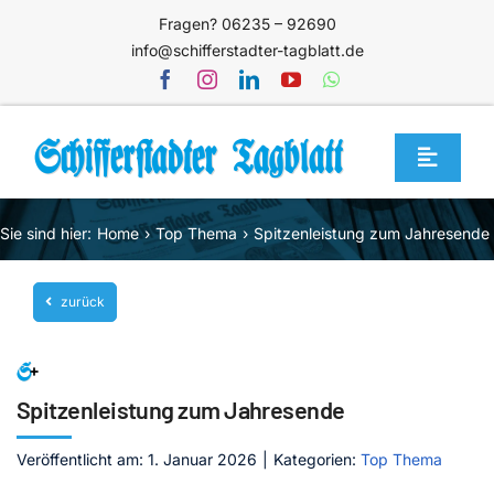
Zum
Fragen? 06235 – 92690
Inhalt
info@schifferstadter-tagblatt.de
springen
Toggle
Navigat
Home
Sie sind hier:
Home
Top Thema
Spitzenleistung zum Jahresende
Themen
zurück
Blog
Unternehmen
Service
Spitzenleistung zum Jahresende
Mediathek
Veröffentlicht am: 1. Januar 2026
|
Kategorien:
Top Thema
Jetzt abonnieren