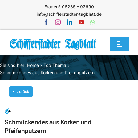
Zum
Fragen? 06235 – 92690
Inhalt
info@schifferstadter-tagblatt.de
springen
Toggle
Navigat
Home
Sie sind hier:
Home
Top Thema
Themen
Schmückendes aus Korken und Pfeifenputzern
Blog
zurück
Unternehmen
Service
Schmückendes aus Korken und
Mediathek
Pfeifenputzern
Jetzt abonnieren