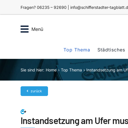
Zum
Fragen? 06235 – 92690 | info@schifferstadter-tagblatt.
Inhalt
springen
Menü
Top Thema
Städtisches
Sie sind hier:
Home
Top Thema
Instandsetzung am Uf
zurück
Instandsetzung am Ufer mu