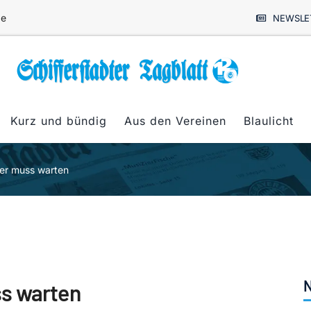
de
NEWSLE
Kurz und bündig
Aus den Vereinen
Blaulicht
er muss warten
N
ss warten