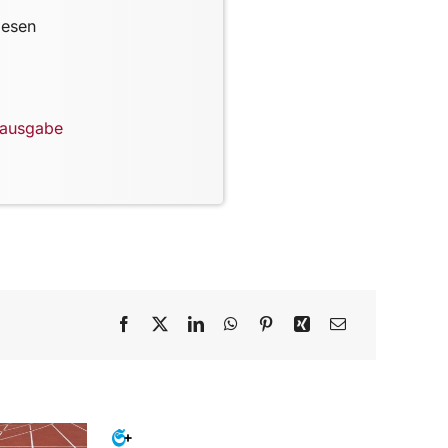
lesen
lausgabe