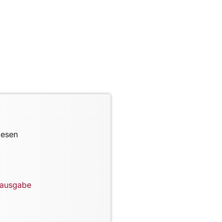
lesen
lausgabe