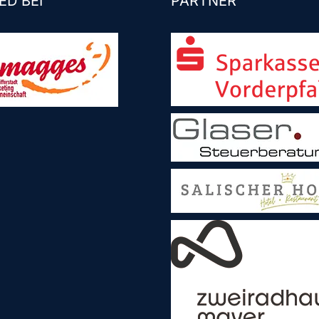
ED BEI
PARTNER