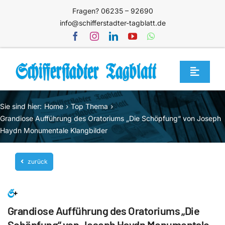
Zum
Fragen? 06235 – 92690
Inhalt
info@schifferstadter-tagblatt.de
springen
Toggle
Navigat
Home
Sie sind hier:
Home
Top Thema
Themen
Grandiose Aufführung des Oratoriums „Die Schöpfung“ von Joseph
Haydn Monumentale Klangbilder
Blog
Unternehmen
zurück
Service
Mediathek
Grandiose Aufführung des Oratoriums „Die
Jetzt abonnieren
Schöpfung“ von Joseph Haydn Monumentale