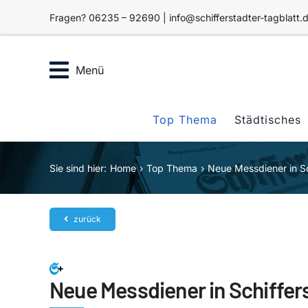
Zum
Fragen? 06235 – 92690 | info@schifferstadter-tagblatt.
Inhalt
springen
Menü
Top Thema
Städtisches
Sie sind hier:
Home
Top Thema
Neue Messdiener in Sc
zurück
Neue Messdiener in Schiffer