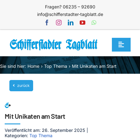
Zum
Fragen? 06235 – 92690
Inhalt
info@schifferstadter-tagblatt.de
springen
Toggle
Navigat
Home
Sie sind hier:
Home
Top Thema
Mit Unikaten am Start
Themen
zurück
Blog
Unternehmen
Service
Mit Unikaten am Start
Mediathek
Veröffentlicht am: 26. September 2025
|
Kategorien:
Top Thema
Jetzt abonnieren