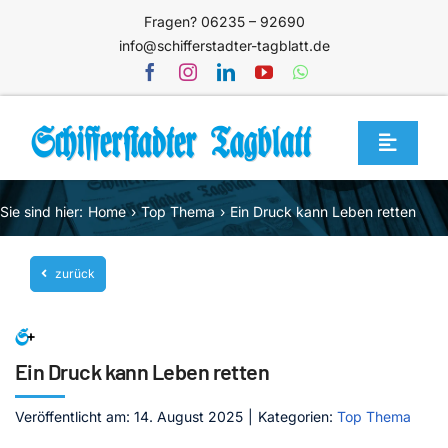
Zum
Fragen? 06235 – 92690
Inhalt
info@schifferstadter-tagblatt.de
springen
Toggle
Navigat
Home
Sie sind hier:
Home
Top Thema
Ein Druck kann Leben retten
Themen
zurück
Blog
Unternehmen
Service
Ein Druck kann Leben retten
Mediathek
Veröffentlicht am: 14. August 2025
|
Kategorien:
Top Thema
Jetzt abonnieren