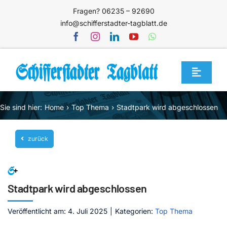
Zum
Fragen? 06235 – 92690
Inhalt
info@schifferstadter-tagblatt.de
springen
Toggle
Navigat
Home
Sie sind hier:
Home
Top Thema
Stadtpark wird abgeschlossen
Themen
zurück
Blog
Unternehmen
Service
Stadtpark wird abgeschlossen
Mediathek
Veröffentlicht am: 4. Juli 2025
|
Kategorien:
Top Thema
Jetzt abonnieren