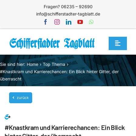
Zum
Fragen? 06235 – 92690
Inhalt
info@schifferstadter-tagblatt.de
springen
Toggle
Navigat
Home
Sie sind hier:
Home
Top Thema
Themen
#Knastkram und Karrierechancen: Ein Blick hinter Gitter, der
überrascht
Blog
Unternehmen
zurück
Service
Mediathek
#Knastkram und Karrierechancen: Ein Blick
Jetzt abonnieren
hinter Gitter, der überrascht