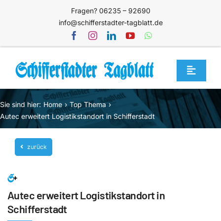
Zum
Fragen? 06235 – 92690
Inhalt
info@schifferstadter-tagblatt.de
springen
Toggle
Navigat
Home
Sie sind hier:
Home
Top Thema
Themen
Autec erweitert Logistikstandort in Schifferstadt
Blog
zurück
Unternehmen
Service
Autec erweitert Logistikstandort in
Mediathek
Schifferstadt
Jetzt abonnieren