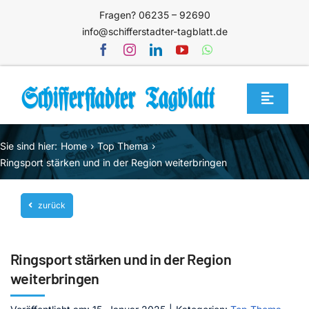
Zum
Fragen? 06235 – 92690
Inhalt
info@schifferstadter-tagblatt.de
springen
Toggle
Navigat
Home
Sie sind hier:
Home
Top Thema
Themen
Ringsport stärken und in der Region weiterbringen
Blog
zurück
Unternehmen
Service
Ringsport stärken und in der Region
Mediathek
weiterbringen
Jetzt abonnieren