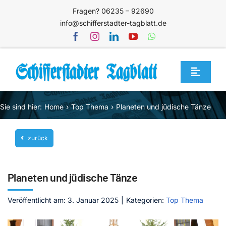
Zum
Fragen? 06235 – 92690
Inhalt
info@schifferstadter-tagblatt.de
springen
Toggle
Navigat
Home
Sie sind hier:
Home
Top Thema
Planeten und jüdische Tänze
Themen
zurück
Blog
Unternehmen
Planeten und jüdische Tänze
Service
Veröffentlicht am: 3. Januar 2025
|
Kategorien:
Top Thema
Mediathek
Jetzt abonnieren