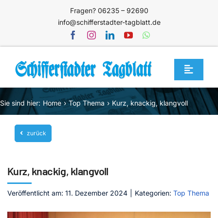
Zum
Fragen? 06235 – 92690
Inhalt
info@schifferstadter-tagblatt.de
springen
Toggle
Navigat
Home
Sie sind hier:
Home
Top Thema
Kurz, knackig, klangvoll
Themen
zurück
Blog
Unternehmen
Kurz, knackig, klangvoll
Service
Veröffentlicht am: 11. Dezember 2024
|
Kategorien:
Top Thema
Mediathek
Jetzt abonnieren