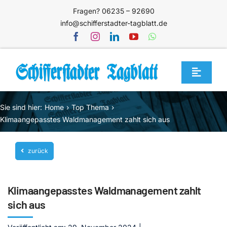
Zum
Fragen? 06235 – 92690
Inhalt
info@schifferstadter-tagblatt.de
springen
Toggle
Navigat
Home
Sie sind hier:
Home
Top Thema
Themen
Klimaangepasstes Waldmanagement zahlt sich aus
Blog
zurück
Unternehmen
Service
Klimaangepasstes Waldmanagement zahlt
Mediathek
sich aus
Jetzt abonnieren