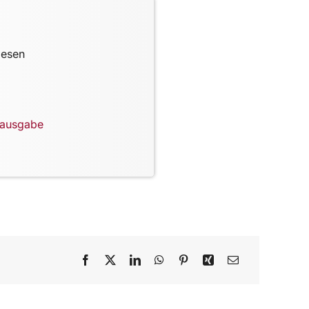
lesen
lausgabe