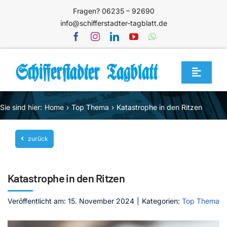
Zum
Fragen? 06235 – 92690
Inhalt
info@schifferstadter-tagblatt.de
springen
Toggle
Navigat
Home
Sie sind hier:
Home
Top Thema
Katastrophe in den Ritzen
Themen
zurück
Blog
Unternehmen
Katastrophe in den Ritzen
Service
Veröffentlicht am: 15. November 2024
|
Kategorien:
Top Thema
Mediathek
Jetzt abonnieren