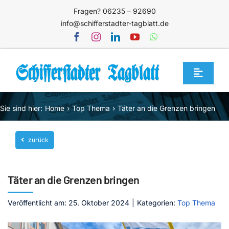
Zum
Fragen? 06235 – 92690
Inhalt
info@schifferstadter-tagblatt.de
springen
Toggle
Navigat
Home
Sie sind hier:
Home
Top Thema
Täter an die Grenzen bringen
Themen
zurück
Blog
Unternehmen
Täter an die Grenzen bringen
Service
Veröffentlicht am: 25. Oktober 2024
|
Kategorien:
Top Thema
Mediathek
Jetzt abonnieren