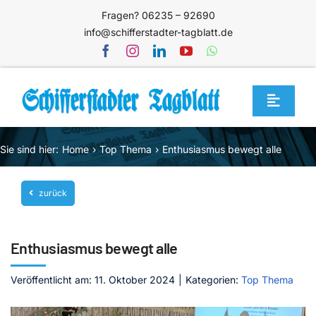
Zum
Fragen? 06235 – 92690
Inhalt
info@schifferstadter-tagblatt.de
springen
Toggle
Navigat
Home
Sie sind hier:
Home
Top Thema
Enthusiasmus bewegt alle
Themen
zurück
Blog
Unternehmen
Enthusiasmus bewegt alle
Service
Veröffentlicht am: 11. Oktober 2024
|
Kategorien:
Top Thema
Mediathek
Jetzt abonnieren