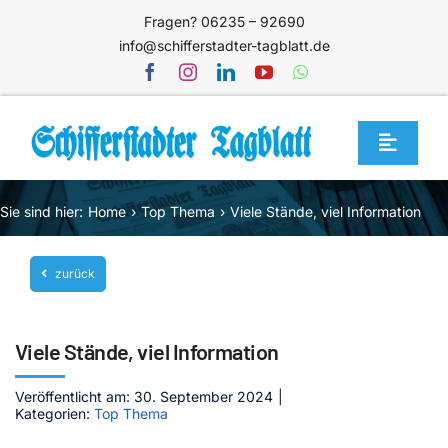
Zum
Fragen? 06235 – 92690
Inhalt
info@schifferstadter-tagblatt.de
springen
Toggle
Navigat
Home
Sie sind hier:
Home
Top Thema
Viele Stände, viel Information
Themen
zurück
Blog
Unternehmen
Viele Stände, viel Information
Service
Veröffentlicht am: 30. September 2024
|
Mediathek
Kategorien:
Top Thema
Jetzt abonnieren