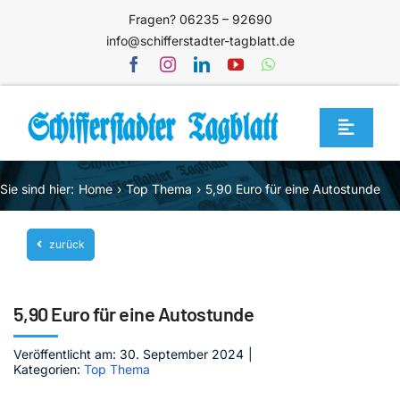
Zum
Fragen? 06235 – 92690
Inhalt
info@schifferstadter-tagblatt.de
springen
Toggle
Navigat
Home
Sie sind hier:
Home
Top Thema
5,90 Euro für eine Autostunde
Themen
zurück
Blog
Unternehmen
5,90 Euro für eine Autostunde
Service
Veröffentlicht am: 30. September 2024
|
Mediathek
Kategorien:
Top Thema
Jetzt abonnieren