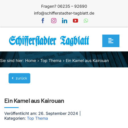
Zum
Fragen? 06235 – 92690
Inhalt
info@schifferstadter-tagblatt.de
springen
Toggle
Navigat
Home
Sie sind hier:
Home
Top Thema
Ein Kamel aus Kairouan
Themen
zurück
Blog
Unternehmen
Ein Kamel aus Kairouan
Service
Veröffentlicht am: 26. September 2024
|
Mediathek
Kategorien:
Top Thema
Jetzt abonnieren