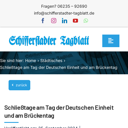
Zum
Fragen? 06235 – 92690
Inhalt
info@schifferstadter-tagblatt.de
springen
Toggle
Navigat
Home
Sie sind hier:
Home
Städtisches
Themen
Schließtage am Tag der Deutschen Einheit und am Brückentag
Blog
zurück
Unternehmen
Service
Schließtage am Tag der Deutschen Einheit
Mediathek
und am Brückentag
Jetzt abonnieren