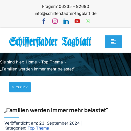
Zum
Fragen? 06235 – 92690
Inhalt
info@schifferstadter-tagblatt.de
springen
Toggle
Navigat
Home
Sie sind hier:
Home
Top Thema
Themen
„Familien werden immer mehr belastet“
Blog
zurück
Unternehmen
Service
„Familien werden immer mehr belastet“
Mediathek
Veröffentlicht am: 23. September 2024
|
Kategorien:
Top Thema
Jetzt abonnieren