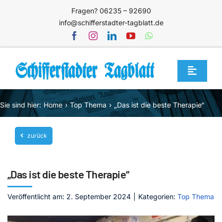
Zum
Fragen? 06235 – 92690
Inhalt
info@schifferstadter-tagblatt.de
springen
Toggle
Navigat
Home
Sie sind hier:
Home
Top Thema
„Das ist die beste Therapie“
Themen
zurück
Blog
Unternehmen
„Das ist die beste Therapie“
Service
Veröffentlicht am: 2. September 2024
|
Kategorien:
Top Thema
Mediathek
Jetzt abonnieren