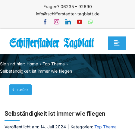
Zum
Fragen? 06235 – 92690
Inhalt
info@schifferstadter-tagblatt.de
springen
Toggle
Navigat
Home
Sie sind hier:
Home
Top Thema
Themen
Selbständigkeit ist immer wie fliegen
Blog
zurück
Unternehmen
Service
Selbständigkeit ist immer wie fliegen
Mediathek
Veröffentlicht am: 14. Juli 2024
|
Kategorien:
Top Thema
Jetzt abonnieren