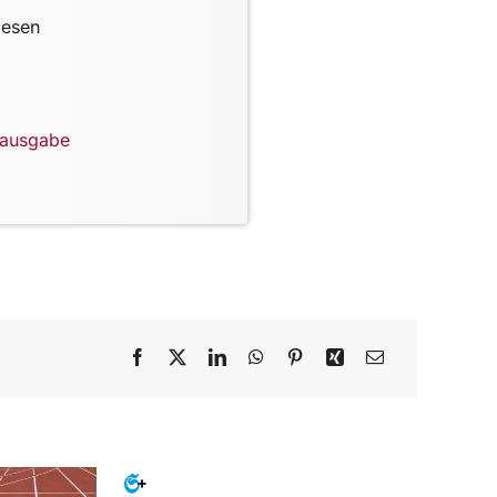
lesen
lausgabe