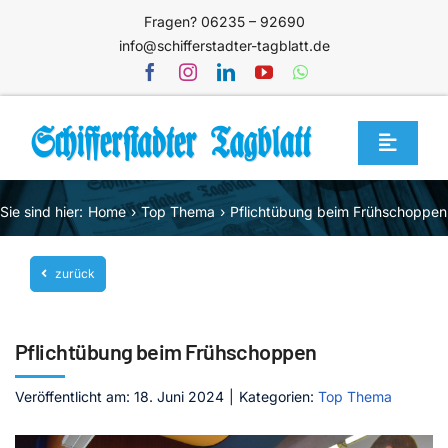
Zum
Fragen? 06235 – 92690
Inhalt
info@schifferstadter-tagblatt.de
springen
Toggle
Navigat
Home
Sie sind hier:
Home
Top Thema
Pflichtübung beim Frühschoppen
Themen
zurück
Blog
Unternehmen
Pflichtübung beim Frühschoppen
Service
Veröffentlicht am: 18. Juni 2024
|
Kategorien:
Top Thema
Mediathek
Jetzt abonnieren