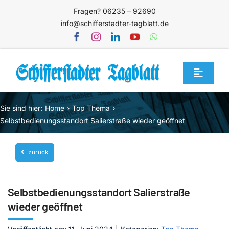
Zum
Fragen? 06235 – 92690
Inhalt
info@schifferstadter-tagblatt.de
springen
Toggle
Navigat
Home
Sie sind hier:
Home
Top Thema
Themen
Selbstbedienungsstandort Salierstraße wieder geöffnet
Blog
zurück
Unternehmen
Service
Selbstbedienungsstandort Salierstraße
Mediathek
wieder geöffnet
Jetzt abonnieren