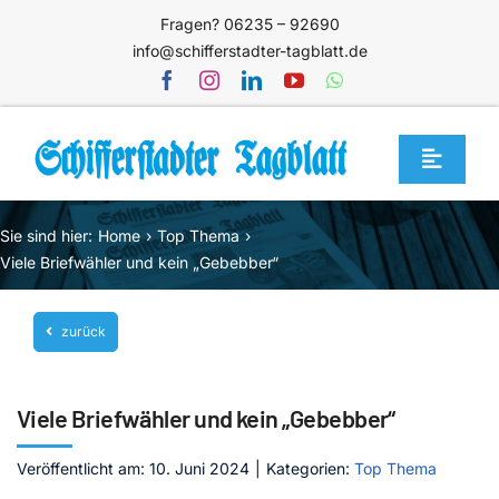
Zum
Fragen? 06235 – 92690
Inhalt
info@schifferstadter-tagblatt.de
springen
Toggle
Navigat
Home
Sie sind hier:
Home
Top Thema
Themen
Viele Briefwähler und kein „Gebebber“
Blog
zurück
Unternehmen
Service
Viele Briefwähler und kein „Gebebber“
Mediathek
Veröffentlicht am: 10. Juni 2024
|
Kategorien:
Top Thema
Jetzt abonnieren