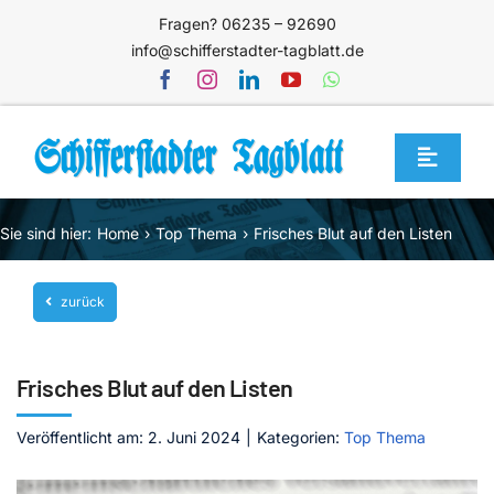
Zum
Fragen? 06235 – 92690
Inhalt
info@schifferstadter-tagblatt.de
springen
Toggle
Navigat
Home
Sie sind hier:
Home
Top Thema
Frisches Blut auf den Listen
Themen
zurück
Blog
Unternehmen
Frisches Blut auf den Listen
Service
Veröffentlicht am: 2. Juni 2024
|
Kategorien:
Top Thema
Mediathek
Jetzt abonnieren