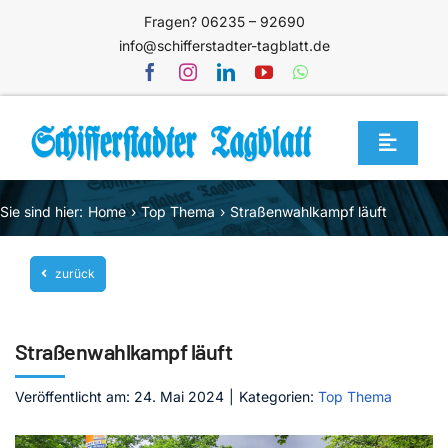
Zum
Fragen? 06235 – 92690
Inhalt
info@schifferstadter-tagblatt.de
springen
Toggle
Navigat
Home
Sie sind hier:
Home
Top Thema
Straßenwahlkampf läuft
Themen
zurück
Blog
Unternehmen
Straßenwahlkampf läuft
Service
Veröffentlicht am: 24. Mai 2024
|
Kategorien:
Top Thema
Mediathek
Jetzt abonnieren