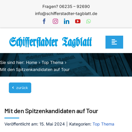
Zum
Fragen? 06235 – 92690
Inhalt
info@schifferstadter-tagblatt.de
springen
Toggle
Navigat
Home
Sie sind hier:
Home
Top Thema
Themen
Mit den Spitzenkandidaten auf Tour
Blog
zurück
Unternehmen
Service
Mit den Spitzenkandidaten auf Tour
Mediathek
Veröffentlicht am: 15. Mai 2024
|
Kategorien:
Top Thema
Jetzt abonnieren