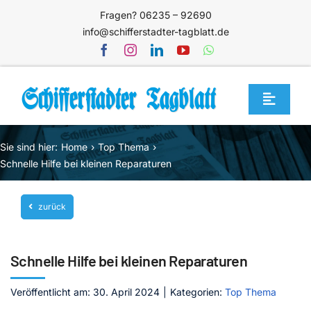
Zum
Fragen? 06235 – 92690
Inhalt
info@schifferstadter-tagblatt.de
springen
Toggle
Navigat
Home
Sie sind hier:
Home
Top Thema
Themen
Schnelle Hilfe bei kleinen Reparaturen
Blog
zurück
Unternehmen
Service
Schnelle Hilfe bei kleinen Reparaturen
Mediathek
Veröffentlicht am: 30. April 2024
|
Kategorien:
Top Thema
Jetzt abonnieren