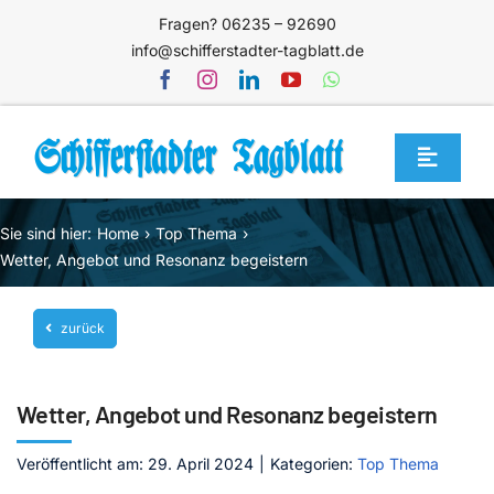
Zum
Fragen? 06235 – 92690
Inhalt
info@schifferstadter-tagblatt.de
springen
Toggle
Navigat
Home
Sie sind hier:
Home
Top Thema
Themen
Wetter, Angebot und Resonanz begeistern
Blog
zurück
Unternehmen
Service
Wetter, Angebot und Resonanz begeistern
Mediathek
Veröffentlicht am: 29. April 2024
|
Kategorien:
Top Thema
Jetzt abonnieren