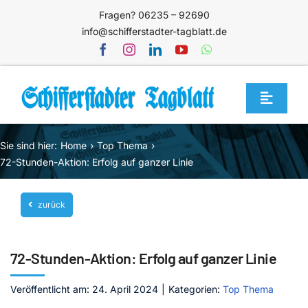
Zum
Fragen? 06235 – 92690
Inhalt
info@schifferstadter-tagblatt.de
springen
Toggle
Navigat
Home
Sie sind hier:
Home
Top Thema
Themen
72-Stunden-Aktion: Erfolg auf ganzer Linie
Blog
zurück
Unternehmen
Service
72-Stunden-Aktion: Erfolg auf ganzer Linie
Mediathek
Veröffentlicht am: 24. April 2024
|
Kategorien:
Top Thema
Jetzt abonnieren