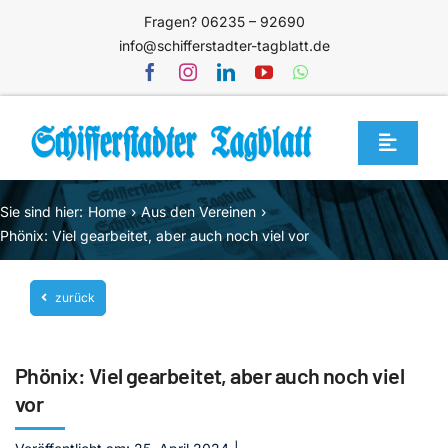
Zum
Fragen? 06235 – 92690
Inhalt
info@schifferstadter-tagblatt.de
springen
Toggle
Navigat
Home
Sie sind hier:
Home
Aus den Vereinen
Themen
Phönix: Viel gearbeitet, aber auch noch viel vor
Blog
zurück
Unternehmen
Service
Phönix: Viel gearbeitet, aber auch noch viel
Mediathek
vor
Jetzt abonnieren