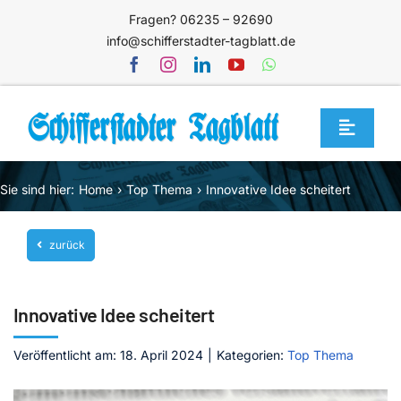
Zum
Fragen? 06235 – 92690
Inhalt
info@schifferstadter-tagblatt.de
springen
Toggle
Navigat
Home
Sie sind hier:
Home
Top Thema
Innovative Idee scheitert
Themen
zurück
Blog
Unternehmen
Innovative Idee scheitert
Service
Veröffentlicht am: 18. April 2024
|
Kategorien:
Top Thema
Mediathek
Jetzt abonnieren